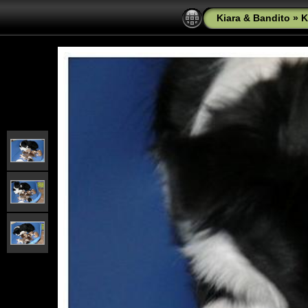
Kiara & Bandito
»
K