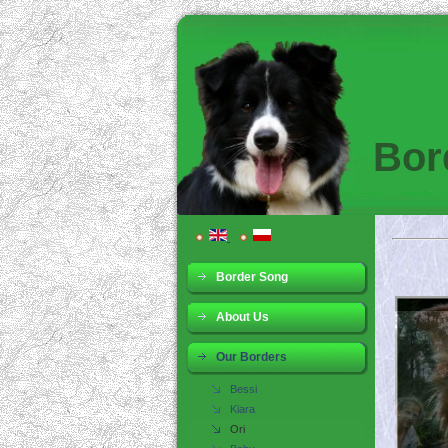
Bor
Border Song
About Us
Our Borders
Bessi
Kiara
Ori