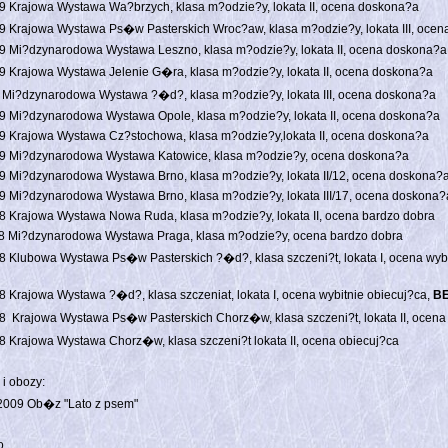
9 Krajowa Wystawa Wa?brzych, klasa m?odzie?y, lokata II, ocena doskona?a
9 Krajowa Wystawa Ps�w Pasterskich Wroc?aw, klasa m?odzie?y, lokata III, oce
9 Mi?dzynarodowa Wystawa Leszno, klasa m?odzie?y, lokata II, ocena doskona?a
9 Krajowa Wystawa Jelenie G�ra, klasa m?odzie?y, lokata II, ocena doskona?a
 Mi?dzynarodowa Wystawa ?�d?, klasa m?odzie?y, lokata III, ocena doskona?a
9 Mi?dzynarodowa Wystawa Opole, klasa m?odzie?y, lokata II, ocena doskona?a
9 Krajowa Wystawa Cz?stochowa, klasa m?odzie?y,lokata II, ocena doskona?a
9 Mi?dzynarodowa Wystawa Katowice, klasa m?odzie?y, ocena doskona?a
9 Mi?dzynarodowa Wystawa Brno, klasa m?odzie?y, lokata II/12, ocena doskona?
9 Mi?dzynarodowa Wystawa Brno, klasa m?odzie?y, lokata III/17, ocena doskona?
8 Krajowa Wystawa Nowa Ruda, klasa m?odzie?y, lokata II, ocena bardzo dobra
8 Mi?dzynarodowa Wystawa Praga, klasa m?odzie?y, ocena bardzo dobra
8 Klubowa Wystawa Ps�w Pasterskich ?�d?, klasa szczeni?t, lokata I, ocena wybi
8 Krajowa Wystawa ?�d?, klasa szczeniat, lokata I, ocena wybitnie obiecuj?ca,
BE
8 Krajowa Wystawa Ps�w Pasterskich Chorz�w, klasa szczeni?t, lokata II, ocena 
8 Krajowa Wystawa Chorz�w, klasa szczeni?t lokata II, ocena obiecuj?ca
 i obozy:
2009 Ob�z "Lato z psem"
o