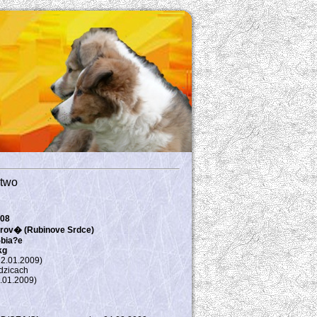
two
008
rov� (Rubinove Srdce)
-bia?e
kg
12.01.2009)
dzicach
2.01.2009)