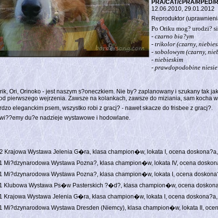
PRA/CAT/cPRA/RPED/R
12.06.2010, 29.01.2012
Reproduktor (uprawnieni
Po Oriku mog? urodzi? si
- czarno bia?ym
- trikolor (czarny, niebies
- sobolowym (czarny, nieb
- niebieskim
- prawdopodobine niesi
rik, Ori, Orinoko - jest naszym s?oneczkiem. Nie by? zaplanowany i szukany tak ja
 od pierwszego wejrzenia. Zawsze na kolankach, zawsze do miziania, sam kocha ws
ardzo eleganckim psem, wszystko robi z gracj? - nawet skacze do frisbee z gracj?.
 wi??emy du?e nadzieje wystawowe i hodowlane.
2 Krajowa Wystawa Jelenia G�ra, klasa champion�w, lokata I, ocena doskona?a
1 Mi?dzynarodowa Wystawa Pozna?, klasa champion�w, lokata IV, ocena dosko
1 Mi?dzynarodowa Wystawa Pozna?, klasa champion�w, lokata I, ocena doskona
11 Klubowa Wystawa Ps�w Pasterskich ?�d?, klasa champion�w, ocena doskon
1 Krajowa Wystawa Jelenia G�ra, klasa champion�w, lokata I, ocena doskona?a
1 Mi?dzynarodowa Wystawa Dresden (Niemcy), klasa champion�w, lokata II, oce