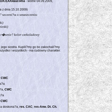
D/CEA/Glaucoma
- wolne 04.09.2009,
a z dnia 15.10.2009)
? szczeni?ta o umaszczeniu:
ki)
ieski)
e r�wnie? kolor czekoladowy
k jego siostra. Kupili?my go bo zakochali?my
zystko i wszystkich - ma cudowny charakter.
,
CWC
na?a
?a,
CWC
a?a
,
CWC
na doskona?a,
res. CAC
,
res-Anw. Dt. Ch.