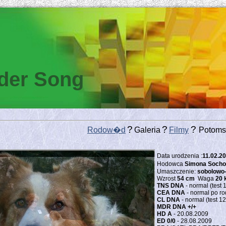
der Song
?
?
?
Rodow�d
Galeria
Filmy
Potoms
Data urodzenia :
11.02.2
Hodowca
Simona Socho
Umaszczenie:
sobolowo
Wzrost
54 cm
Waga
20 
TNS DNA
- normal (test 
CEA DNA
- normal po ro
CL DNA
- normal (test 1
MDR DNA +/+
HD A
- 20.08.2009
ED 0/0
- 28.08.2009