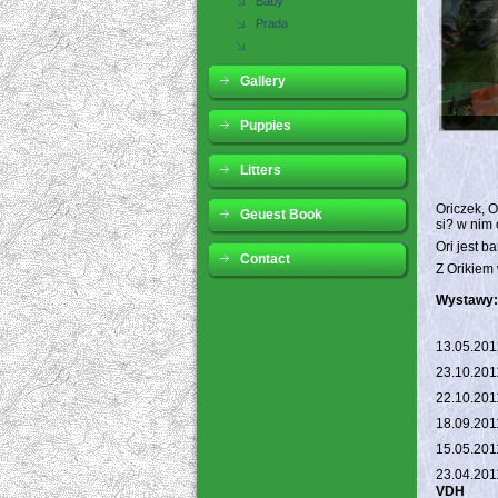
Baby
Prada
Gallery
Puppies
Litters
Oriczek, O
Geuest Book
si? w nim
Ori jest b
Contact
Z Orikiem
Wystawy:
13.05.201
23.10.201
22.10.201
18.09.20
15.05.201
23.04.201
VDH