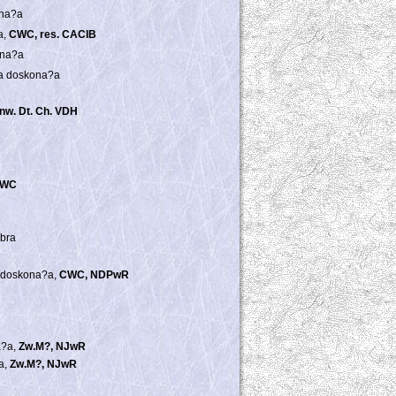
ona?a
a,
CWC, res. CACIB
ona?a
na doskona?a
nw. Dt. Ch. VDH
WC
obra
a doskona?a,
CWC, NDPwR
a?a,
Zw.M?, NJwR
a,
Zw.M?, NJwR