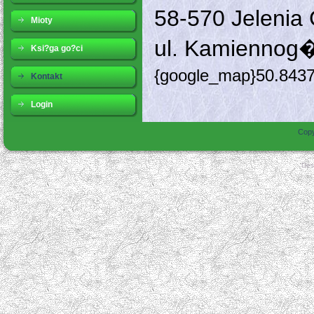
58-570 Jelenia
Mioty
ul. Kamiennog
Ksi?ga go?ci
{google_map}50.843
Kontakt
Login
Copy
Des