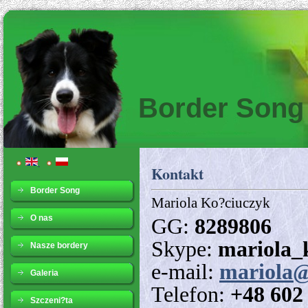
Border Song
Kontakt
Border Song
Mariola Ko?ciuczyk
O nas
GG:
8289806
Skype:
mariola_
Nasze bordery
e-mail:
mariola
Galeria
Telefon:
+48 602
Szczeni?ta