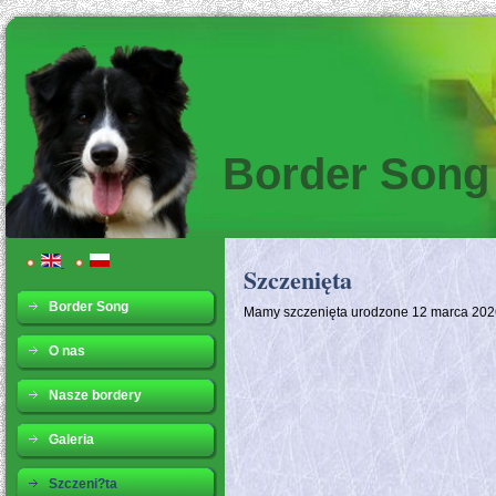
Border Song
Szczenięta
Border Song
Mamy szczenięta urodzone 12 marca 202
O nas
Nasze bordery
Galeria
Szczeni?ta