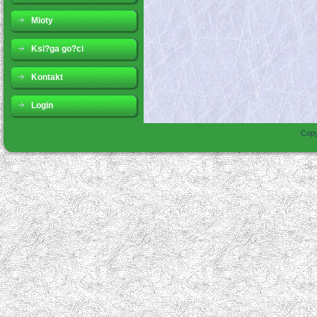
Mioty
Ksi?ga go?ci
Kontakt
Login
Copy
Des