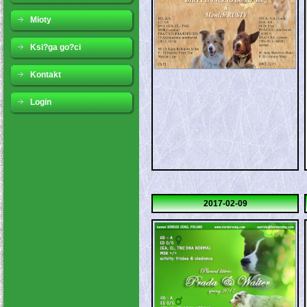
Mioty
Ksi?ga go?ci
Kontakt
Login
2017-02-09