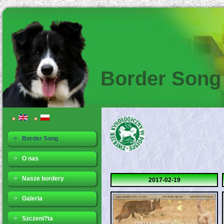
Border Song
Border Song
O nas
Nasze bordery
2017-02-19
Galeria
Szczeni?ta