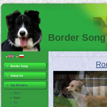
Border Song
Ro
Border Song
About Us
Our Borders
Bessi
Kiara
Ori