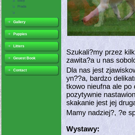
Baby
Prada
Gallery
Puppies
Litters
Szukali?my przez kilk
Geuest Book
zawita?a u nas sobol
Dla nas jest zjawisk
Contact
yn??a, bardzo delika
tkowo nieufna ale po 
pozytywnie nastawion
skakanie jest jej drug
Mamy nadziej?, ?e spr
Wystawy: