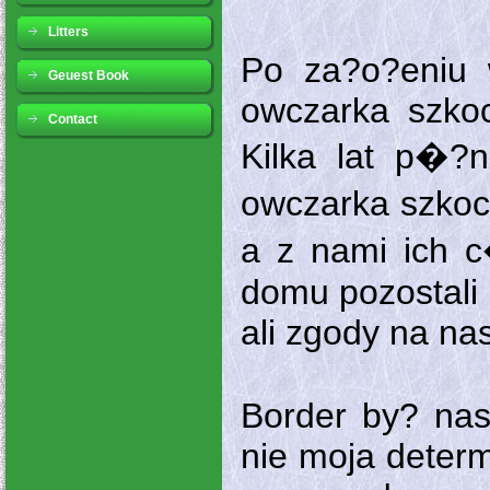
Litters
Po za?o?eniu 
Geuest Book
owczarka szkock
Contact
Kilka lat p�?
owczarka szkoc
a z nami ich c
domu pozostali 
ali zgody na na
Border by? nas
nie moja determ