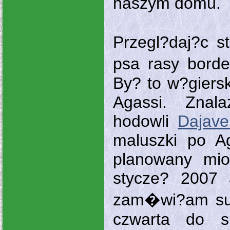
naszym domu.
Przegl?daj?c s
psa rasy borde
By? to w?giers
Agassi. Znal
hodowli
Dajave
maluszki po A
planowany mio
stycze? 2007 
zam�wi?am suc
czwarta do s