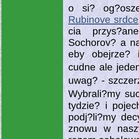
o si? og?osz
Rubinove srdce
cia przys?an
Sochorov? a na
eby obejrze? 
cudne ale jede
uwag? - szczer
Wybrali?my su
tydzie? i poje
podj?li?my dec
znowu w nasz