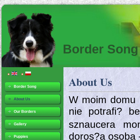
Border Song
About Us
Border Song
W moim domu r
About Us
nie potrafi? 
Our Borders
sznaucera mon
Gallery
doros?a osoba -
Puppies