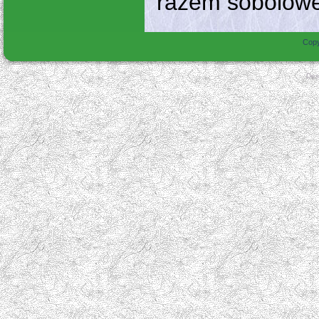
razem sobolowe
Copy
Des