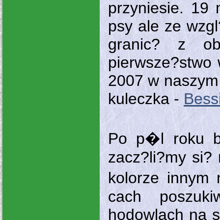
przyniesie. 19 
psy ale ze wzgl
granic? z ob
pierwsze?stwo 
2007 w naszym
kuleczka -
Bess
Po p�l roku b
zacz?li?my si?
kolorze innym 
cach poszuki
hodowlach na s