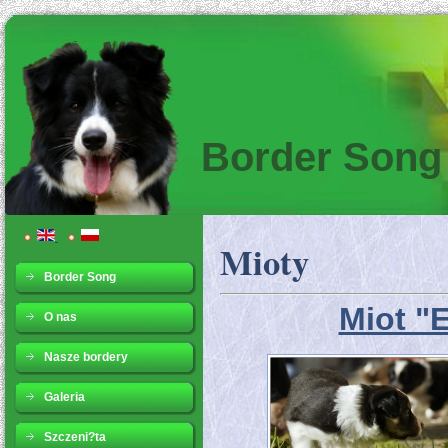
Border Song
Mioty
Border Song
Miot "E
O nas
Nasze bordery
Galeria
Szczeni?ta