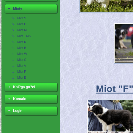
Mioty
Miot S
Miot D
Miot M
Miot TMS
Miot K
Miot B
Miot W
Miot C
Miot A
Miot F
Miot E
Miot "F
Ksi?ga go?ci
Kontakt
Login