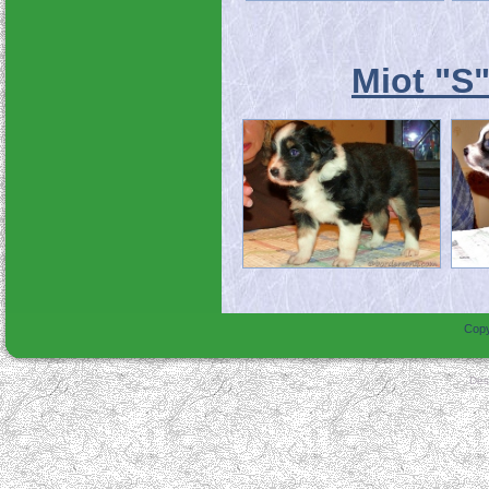
Miot "S
Copy
Des